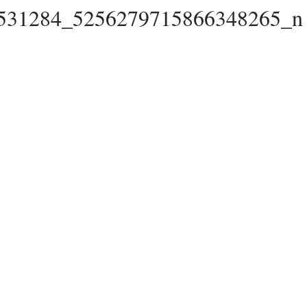
531284_5256279715866348265_n