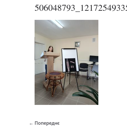
506048793_1217254933
← Попереднє