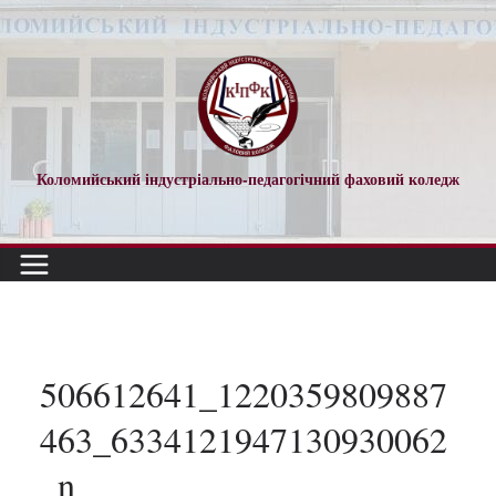
Перейти
до
вмісту
Коломийський індустріально-педагогічний фаховий коледж
506612641_1220359809887
463_6334121947130930062
_n