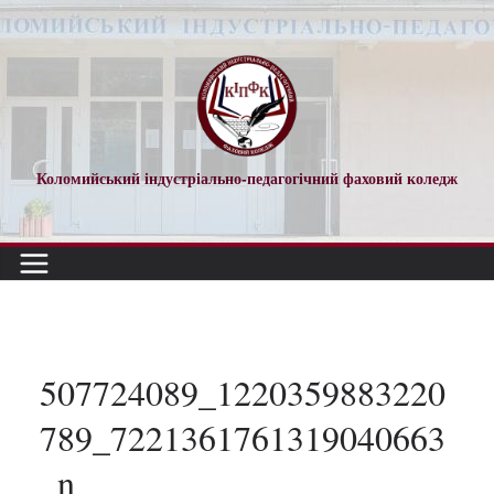
Перейти
до
вмісту
Коломийський індустріально-педагогічний фаховий коледж
507724089_1220359883220
789_7221361761319040663
_n