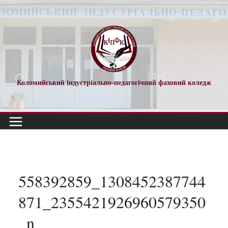
Перейти
до
вмісту
Коломийський індустріально-педагогічний фаховий коледж
558392859_1308452387744
871_2355421926960579350
_n