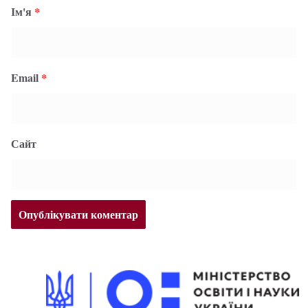
Ім'я
*
Email
*
Сайт