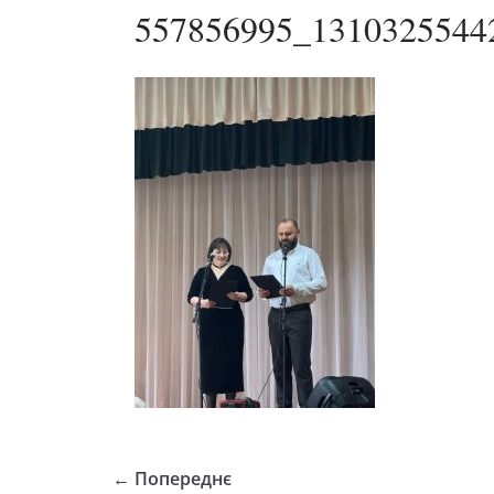
557856995_1310325544
← Попереднє