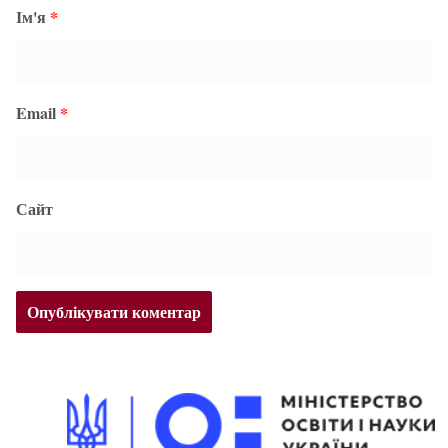
Ім'я
*
Email
*
Сайт