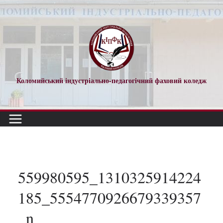
Перейти
до
вмісту
Коломийський індустріально-педагогічний фаховий коледж
559980595_1310325914224
185_5554770926679339357
_n