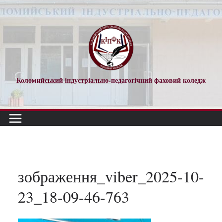
Перейти
до
вмісту
Коломийський індустріально-педагогічний фаховий коледж
зображення_viber_2025-10-
23_18-09-46-763