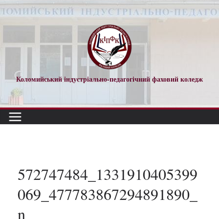
Перейти
до
вмісту
Коломийський індустріально-педагогічний фаховий коледж
572747484_1331910405399
069_477783867294891890_
n