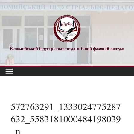
Перейти
до
вмісту
Коломийський індустріально-педагогічний фаховий коледж
572763291_1333024775287
632_5583181000484198039
_n