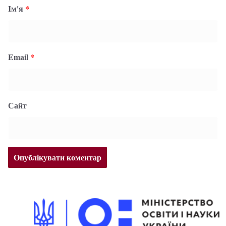
Ім'я
*
Email
*
Сайт