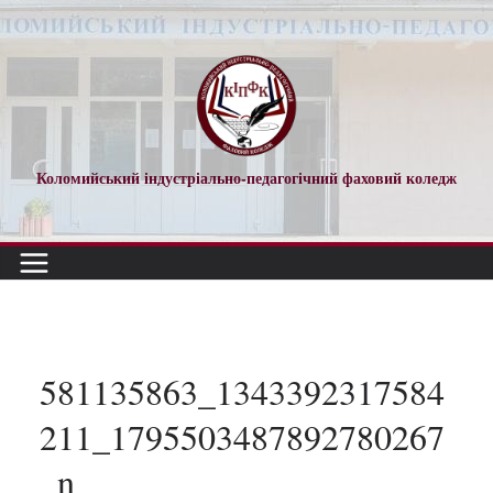
Перейти
до
вмісту
Коломийський індустріально-педагогічний фаховий коледж
581135863_1343392317584
211_1795503487892780267
_n