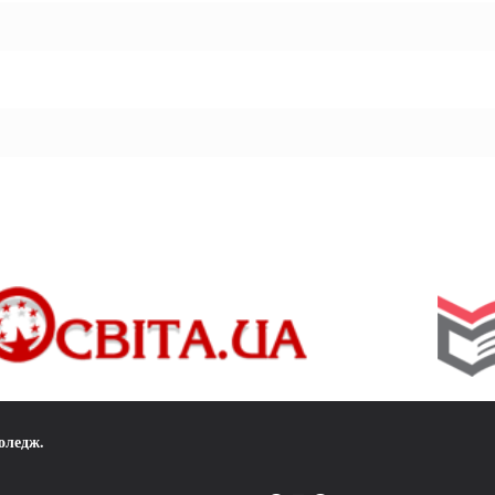
коледж
.