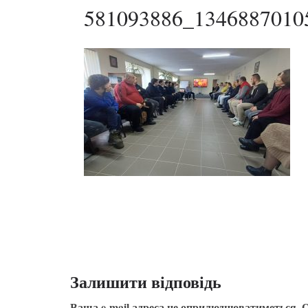
581093886_1346887010
Залишити відповідь
Ваша e-mail адреса не оприлюднюватиметься.
О