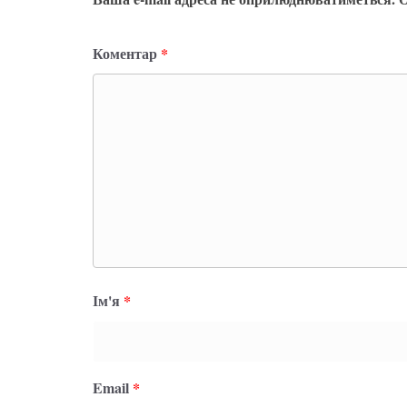
Коментар
*
Ім'я
*
Email
*