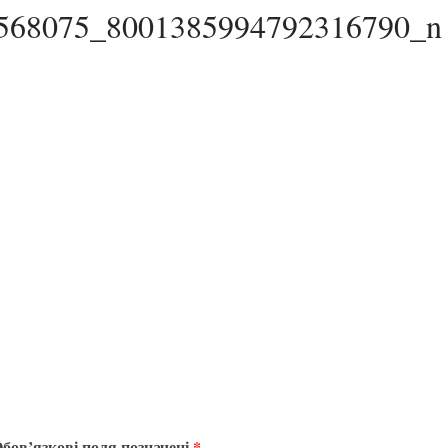
568075_8001385994792316790_n
бов’язкові поля позначені
*