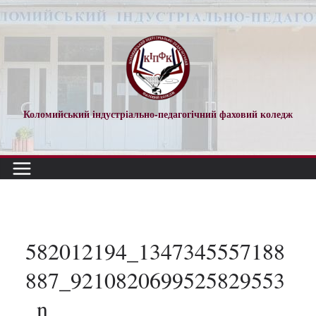
Перейти
до
вмісту
Коломийський індустріально-педагогічний фаховий коледж
582012194_1347345557188
887_9210820699525829553
_n