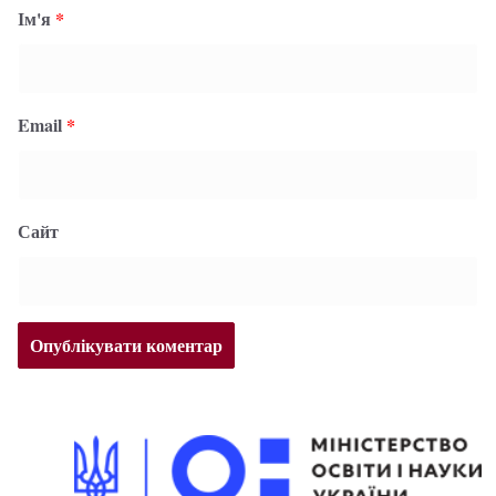
Ім'я
*
Email
*
Сайт