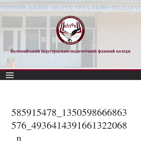
Перейти
до
вмісту
Коломийський індустріально-педагогічний фаховий коледж
585915478_1350598666863
576_4936414391661322068
_n