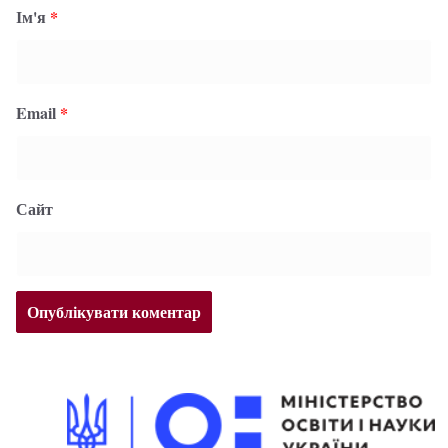
Ім'я
*
Email
*
Сайт