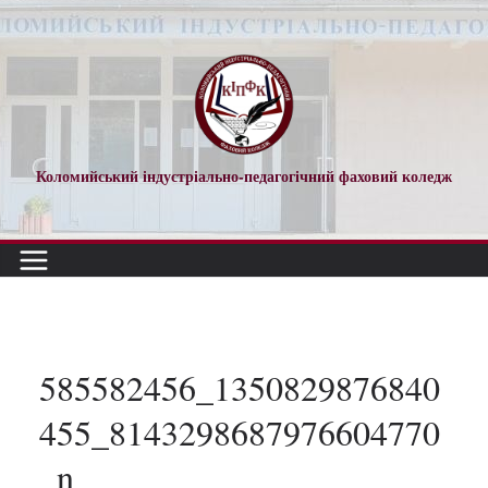
Перейти
до
вмісту
Коломийський індустріально-педагогічний фаховий коледж
585582456_1350829876840
455_8143298687976604770
_n