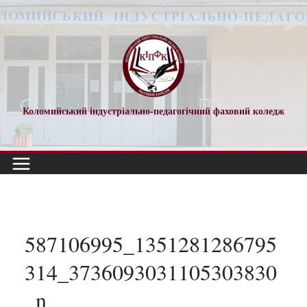
Перейти
до
вмісту
Коломийський індустріально-педагогічний фаховий коледж
587106995_1351281286795
314_3736093031105303830
_n