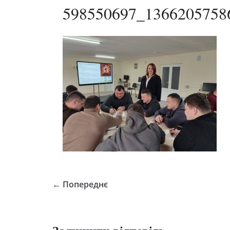
598550697_1366205758
← Попереднє