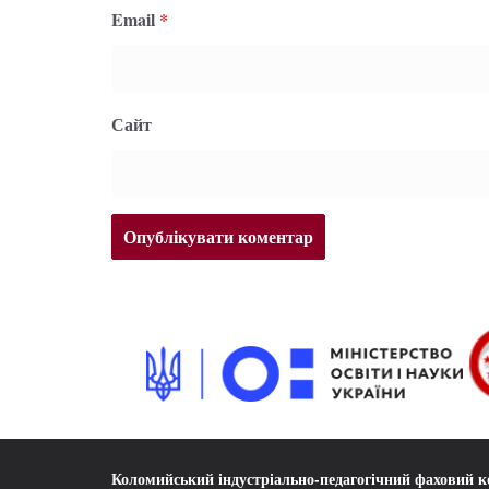
Email
*
Сайт
Коломийський індустріально-педагогічний фаховий 