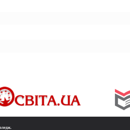
коледж
.