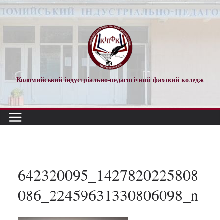
Перейти
до
вмісту
Коломийський індустріально-педагогічний фаховий коледж
642320095_1427820225808
086_22459631330806098_n