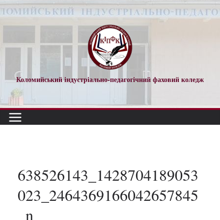
Перейти
до
вмісту
Коломийський індустріально-педагогічний фаховий коледж
638526143_1428704189053
023_2464369166042657845
_n