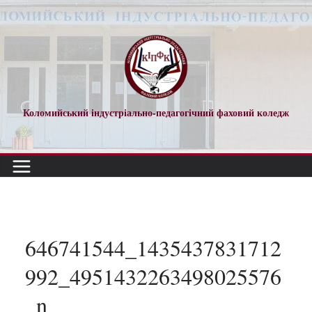
Перейти
до
вмісту
Коломийський індустріально-педагогічний фаховий коледж
646741544_1435437831712
992_4951432263498025576
_n