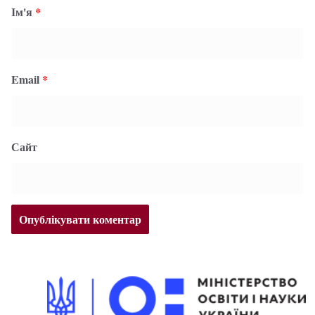
Ім'я
*
Email
*
Сайт