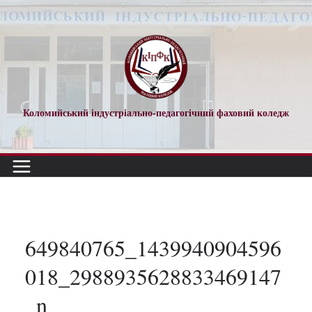
Перейти
до
вмісту
Коломийський індустріально-педагогічний фаховий коледж
649840765_1439940904596
018_2988935628833469147
_n