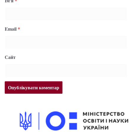
Ім'я
*
Email
*
Сайт