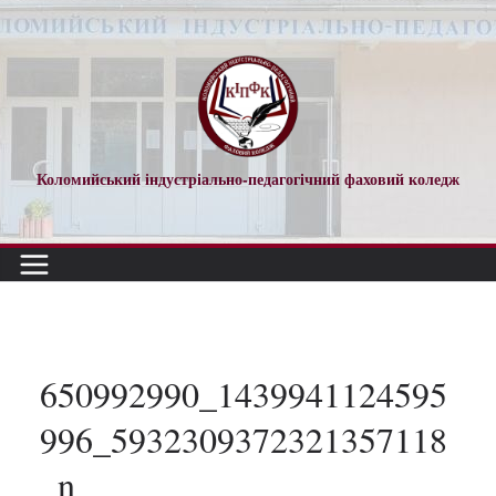
Перейти
до
вмісту
Коломийський індустріально-педагогічний фаховий коледж
650992990_1439941124595
996_5932309372321357118
_n