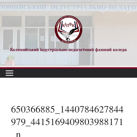
Перейти
до
вмісту
Коломийський індустріально-педагогічний фаховий коледж
650366885_1440784627844
979_4415169409803988171
_n