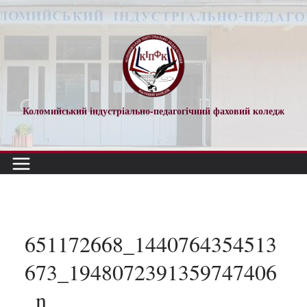
Перейти
до
вмісту
Коломийський індустріально-педагогічний фаховий коледж
651172668_1440764354513
673_1948072391359747406
_n