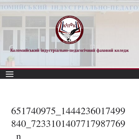
Перейти
до
вмісту
Коломийський індустріально-педагогічний фаховий коледж
651740975_1444236017499
840_7233101407717987769
_n