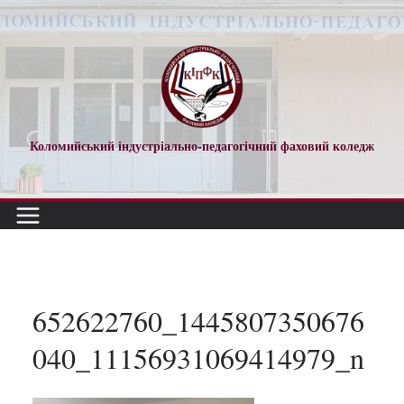
Перейти
до
вмісту
Коломийський індустріально-педагогічний фаховий коледж
652622760_1445807350676
040_11156931069414979_n