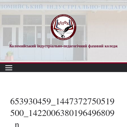
Перейти
до
вмісту
Коломийський індустріально-педагогічний фаховий коледж
653930459_1447372750519
500_1422006380196496809
_n