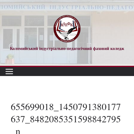
Перейти
до
вмісту
Коломийський індустріально-педагогічний фаховий коледж
655699018_1450791380177
637_8482085351598842795
_n