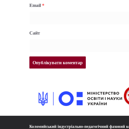
Email
*
Сайт
Коломийський індустріально-педагогічний фаховий 