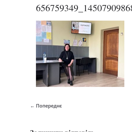
656759349_1450790986
← Попереднє