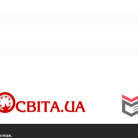
коледж
.