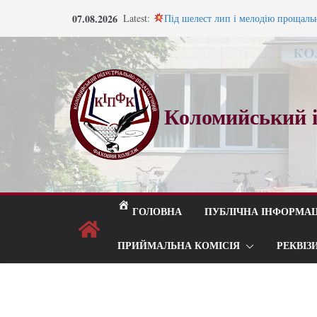
Перейти
07.08.2026
Latest:
Під шелест лип і мелодію прощаль
до
Відбулося засідання педагогічної р
Запрошуємо на навчання!
вмісту
Запрошуємо на навчання!
ВСТУП 2026
Коломийський і
ГОЛОВНА
ПУБЛІЧНА ІНФОРМАЦ
ПРИЙМАЛЬНА КОМІСІЯ
РЕКВІЗ