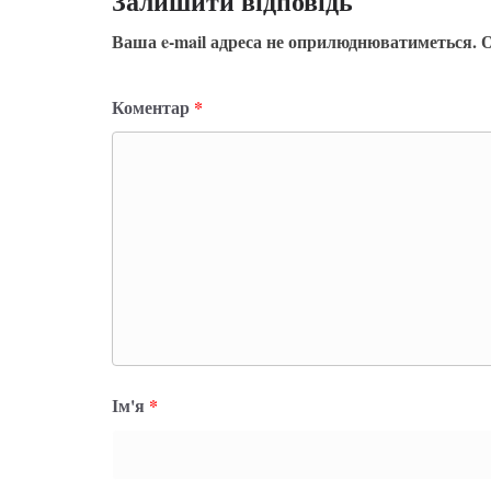
Залишити відповідь
Ваша e-mail адреса не оприлюднюватиметься.
О
Коментар
*
Ім'я
*