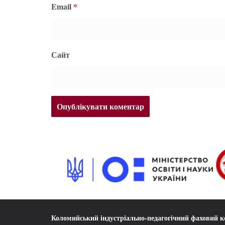
Email
*
Сайт
Коломийський індустріально-педагогічний фаховий 