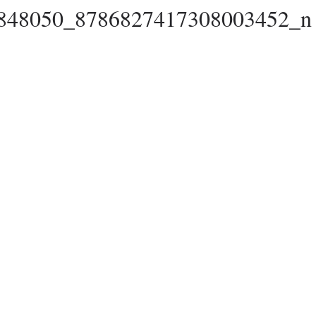
848050_8786827417308003452_n