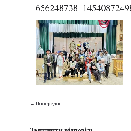
656248738_1454087249
← Попереднє
Залишити відповідь