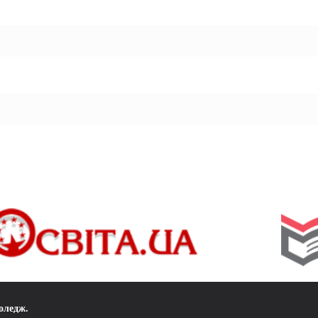
коледж
.