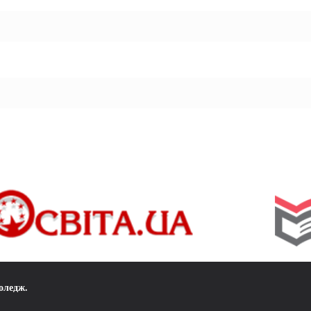
коледж
.