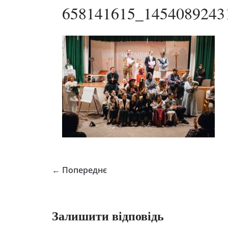
658141615_1454089243
← Попереднє
Залишити відповідь