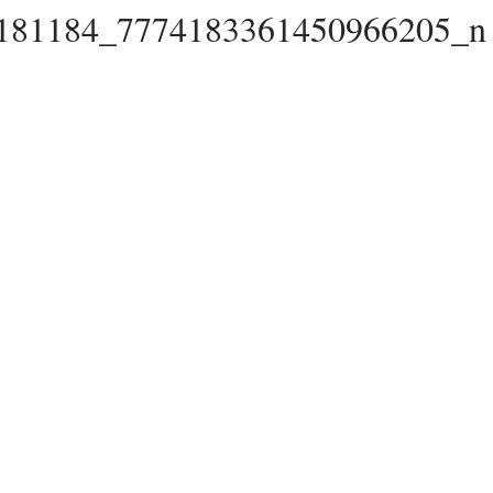
181184_7774183361450966205_n