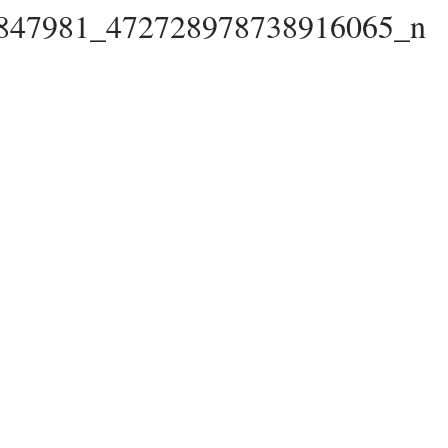
847981_472728978738916065_n