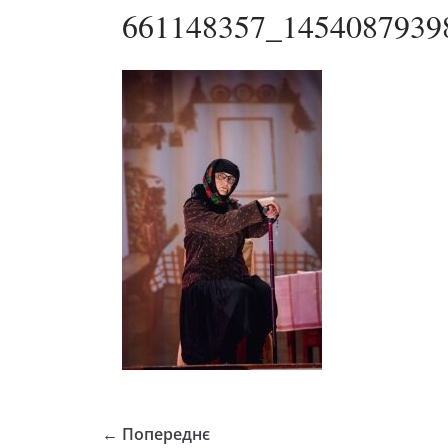
661148357_1454087939
← Попереднє