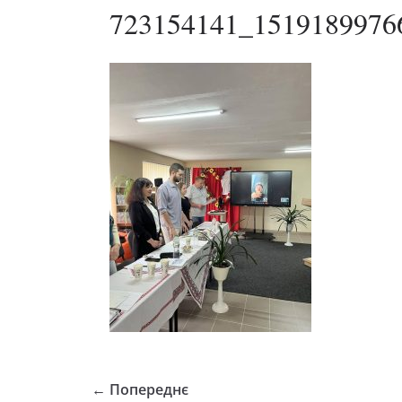
723154141_1519189976
← Попереднє