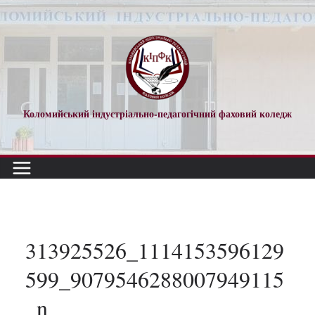
Перейти
до
вмісту
Коломийський індустріально-педагогічний фаховий коледж
313925526_1114153596129
599_9079546288007949115
_n