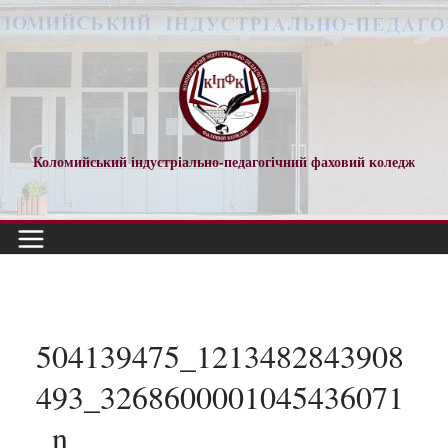
Перейти
до
вмісту
Коломийський індустріально-педагогічний фаховий коледж
504139475_1213482843908
493_3268600001045436071
_n