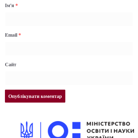
Ім'я
*
Email
*
Сайт