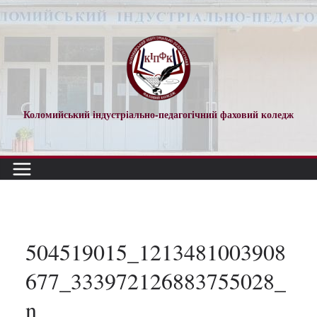
Перейти
до
вмісту
Коломийський індустріально-педагогічний фаховий коледж
504519015_1213481003908
677_333972126883755028_
n