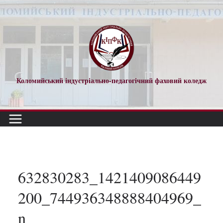
Перейти
до
вмісту
Коломийський індустріально-педагогічний фаховий коледж
632830283_1421409086449
200_744936348888404969_
n