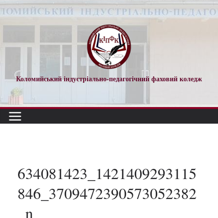
Перейти
до
вмісту
Коломийський індустріально-педагогічний фаховий коледж
634081423_1421409293115
846_3709472390573052382
_n