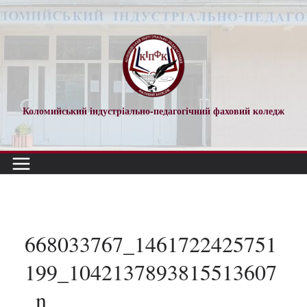
Перейти
до
вмісту
Коломийський індустріально-педагогічний фаховий коледж
668033767_1461722425751
199_1042137893815513607
_n