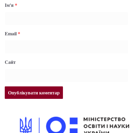
Ім'я
*
Email
*
Сайт