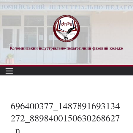
Перейти
до
вмісту
Коломийський індустріально-педагогічний фаховий коледж
696400377_1487891693134
272_8898400150630268627
_n