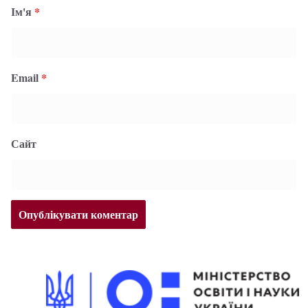
Ім'я
*
Email
*
Сайт