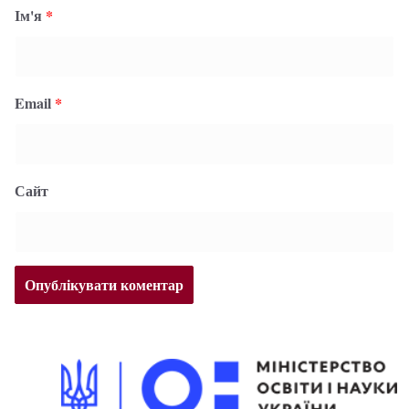
Ім'я
*
Email
*
Сайт