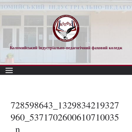
Перейти
до
вмісту
Коломийський індустріально-педагогічний фаховий коледж
728598643_1329834219327
960_5371702600610710035
_n