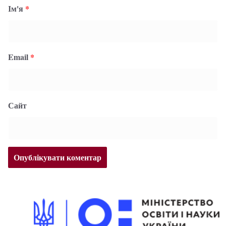
Ім'я
*
Email
*
Сайт