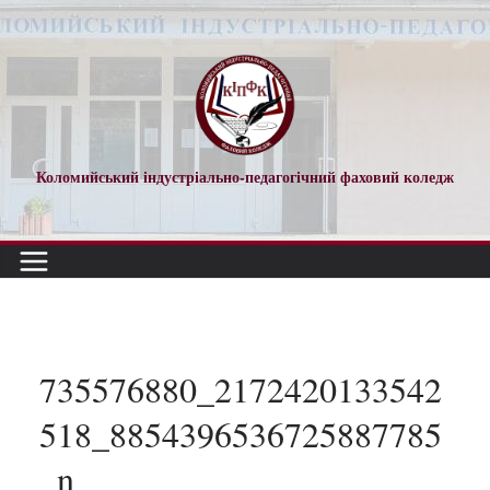
Перейти
до
вмісту
Коломийський індустріально-педагогічний фаховий коледж
735576880_2172420133542
518_8854396536725887785
_n