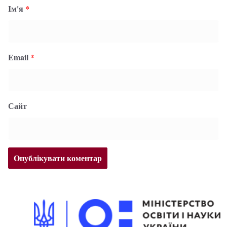
Ім'я
*
Email
*
Сайт