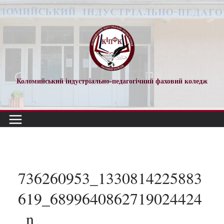
Перейти
до
вмісту
Коломийський індустріально-педагогічний фаховий коледж
736260953_1330814225883
619_6899640862719024424
_n