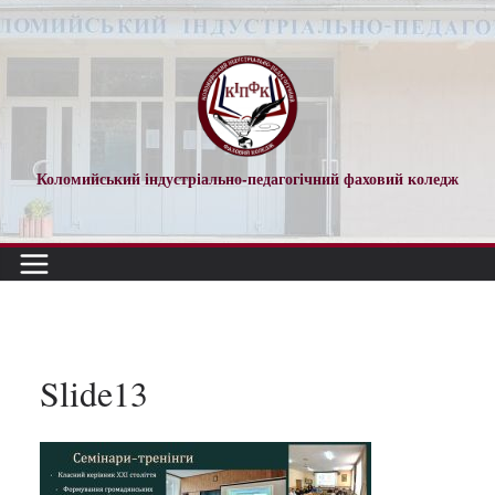
Перейти
до
вмісту
Коломийський індустріально-педагогічний фаховий коледж
Slide13