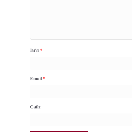
Ім'я
*
Email
*
Сайт