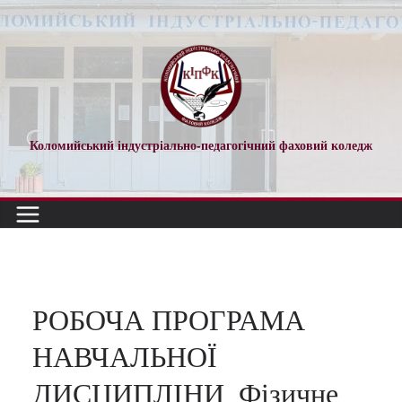
Перейти
до
вмісту
Коломийський індустріально-педагогічний фаховий коледж
РОБОЧА ПРОГРАМА
НАВЧАЛЬНОЇ
ДИСЦИПЛІНИ_Фізичне