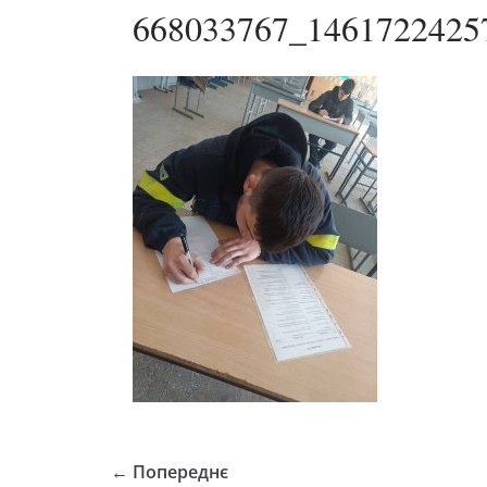
668033767_1461722425
← Попереднє