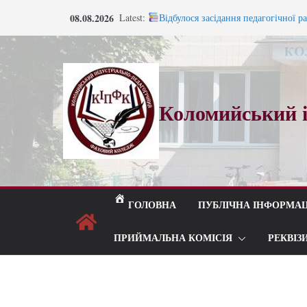
Перейти
08.08.2026
Latest:
Відбулося засідання педагогічної р
до
Запрошуємо на навчання!
Запрошуємо на навчання!
вмісту
ВСТУП 2026
Під шелест лип і мелодію прощаль
Коломийський і
ГОЛОВНА
ПУБЛІЧНА ІНФОРМАЦ
ПРИЙМАЛЬНА КОМІСІЯ
РЕКВІЗ