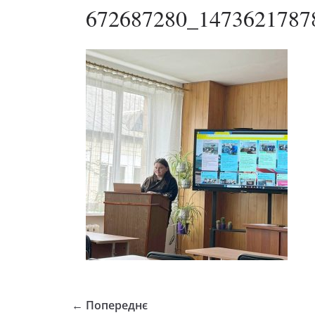
672687280_1473621787
← Попереднє