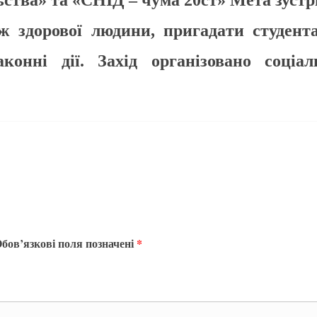
ьства» та «СНІД – чума 20ст»
Мета зустр
 здорової людини, пригадати студента
законні дії.
Захід організовано
соціа
бов’язкові поля позначені
*