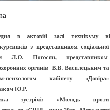
ва
удня в актовій залі технікуму ві
курсників з представником соціальної
би Л.О. Погосян, представником
охоронних органів В.В. Василецьким та
рем-психологом кабінету «Довіра»
аком Ю.Р.
тика зустрічі: «Молодь проти