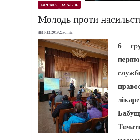
ВИХОВНА
ЗАГАЛЬНЕ
Молодь проти насильст
10.12.2018
admin
6 гр
першо
служ
право
ліка
Бабущ
Тема