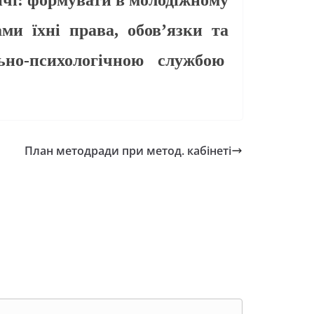
ічі: формувати в молодіжном
у
ми їхні права, обов’язки та
льно-психологічною службою
План методради при метод. кабінеті