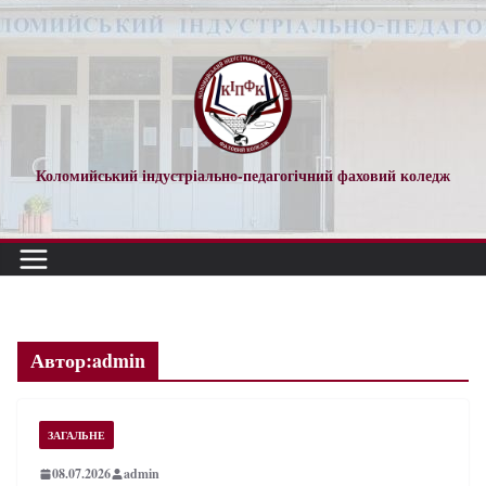
Перейти
до
вмісту
Коломийський індустріально-педагогічний фаховий коледж
Автор:
admin
ЗАГАЛЬНЕ
08.07.2026
admin