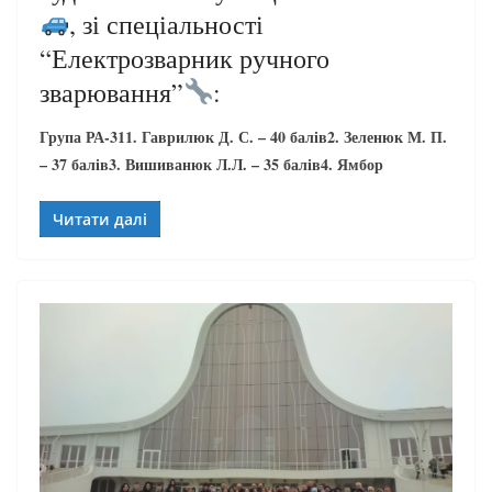
, зі спеціальності
“Електрозварник ручного
зварювання”
:
Група РА-311. Гаврилюк Д. С. – 40 балів2. Зеленюк М. П.
– 37 балів3. Вишиванюк Л.Л. – 35 балів4. Ямбор
Читати далі