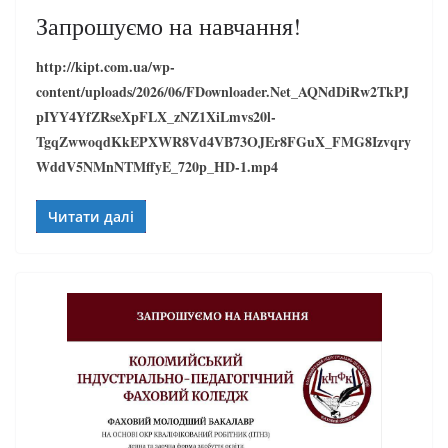
Запрошуємо на навчання!
http://kipt.com.ua/wp-
content/uploads/2026/06/FDownloader.Net_AQNdDiRw2TkPJ
pIYY4YfZRseXpFLX_zNZ1XiLmvs20l-
TgqZwwoqdKkEPXWR8Vd4VB73OJEr8FGuX_FMG8Izvqry
WddV5NMnNTMffyE_720p_HD-1.mp4
Читати далі