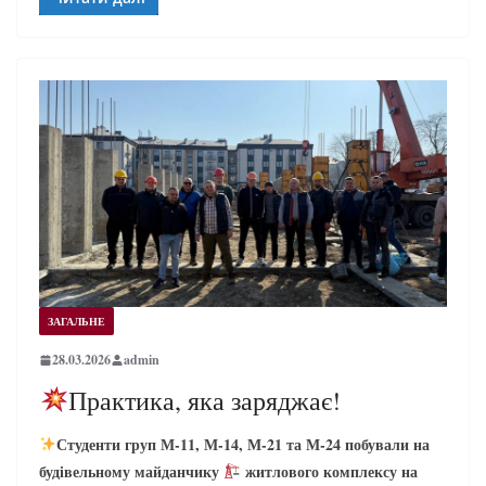
ЗАГАЛЬНЕ
28.03.2026
admin
Практика, яка заряджає!
Студенти груп М‑11, М‑14, М‑21 та М‑24 побували на
будівельному майданчику
житлового комплексу на