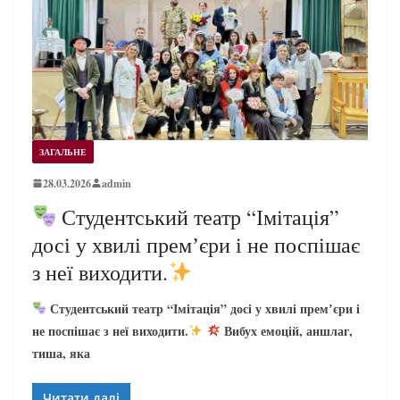
ЗАГАЛЬНЕ
28.03.2026
admin
Студентський театр “Імітація”
досі у хвилі премʼєри і не поспішає
з неї виходити.
Студентський театр “Імітація” досі у хвилі премʼєри і
не поспішає з неї виходити.
Вибух емоцій, аншлаг,
тиша, яка
Читати далі